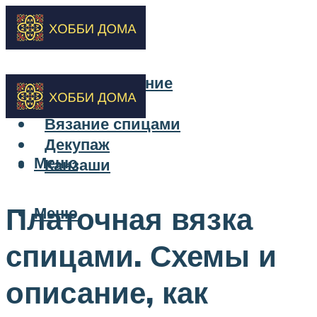
Бисероплетение
Вышивка
Вязание спицами
Декупаж
Меню
Канзаши
Платочная вязка
Меню
спицами. Схемы и
описание, как