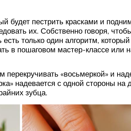
ый будет пестрить красками и подни
едовать их. Собственно говоря, чтоб
сь есть только один алгоритм, котор
ать в пошаговом мастер-классе или н
ем перекручивать «восьмеркой» и над
а» надевается с одной стороны на дв
райних зубца.