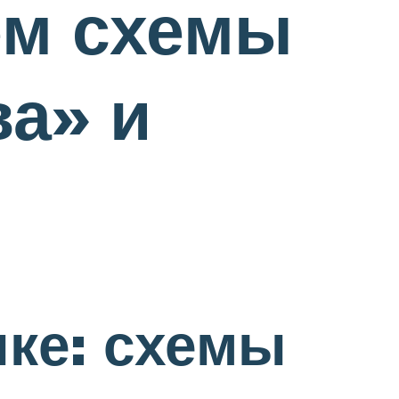
ем схемы
ва» и
лке: схемы