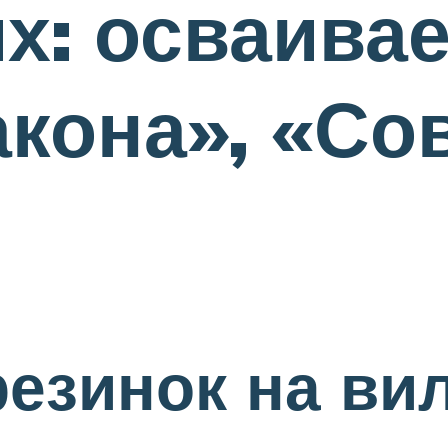
х: осваива
кона», «Со
резинок на ви