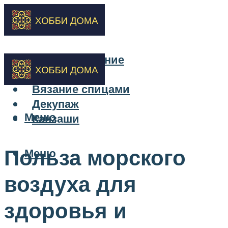
Бисероплетение
Вышивка
Вязание спицами
Декупаж
Меню
Канзаши
Польза морского
Меню
воздуха для
здоровья и