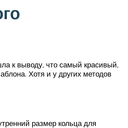
ого
шла к выводу, что самый красивый,
блона. Хотя и у других методов
нутренний размер кольца для