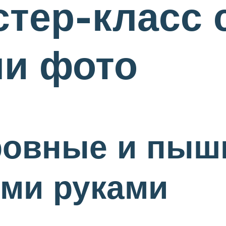
стер-класс 
и фото
 ровные и пы
ими руками