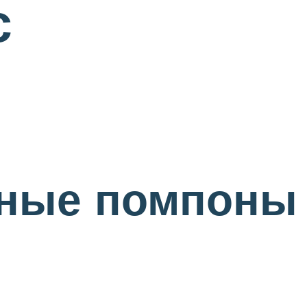
с
шные помпоны