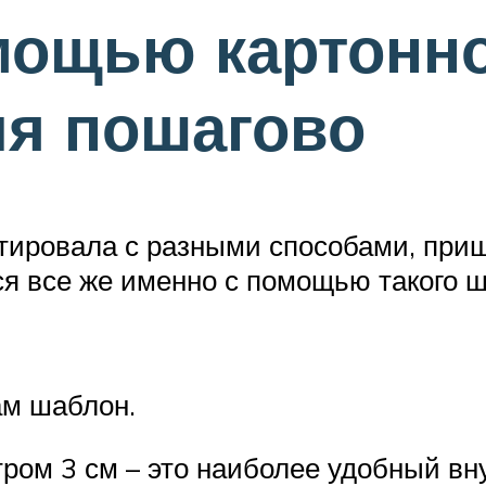
мощью картонн
я пошагово
нтировала с разными способами, при
 все же именно с помощью такого ша
ам шаблон.
тром 3 см – это наиболее удобный в