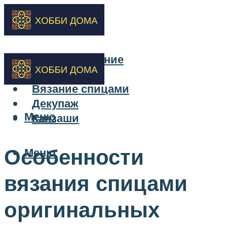
Бисероплетение
Вышивка
Вязание спицами
Декупаж
Меню
Канзаши
Особенности
Меню
вязания спицами
оригинальных