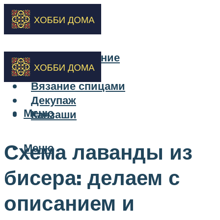
Бисероплетение
Вышивка
Вязание спицами
Декупаж
Меню
Канзаши
Схема лаванды из
Меню
бисера: делаем с
описанием и