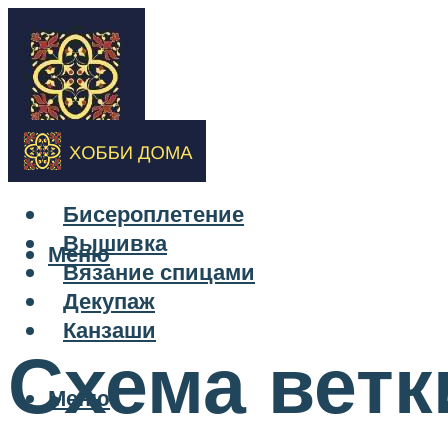
Бисероплетение
Вышивка
Меню
Вязание спицами
Декупаж
Канзаши
Схема ветк
Меню