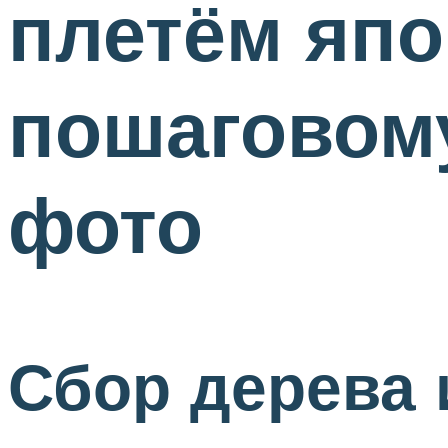
плетём япо
пошаговому
фото
Сбор дерева 