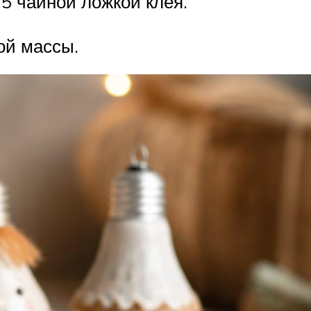
5 чайной ложкой клея.
ой массы.