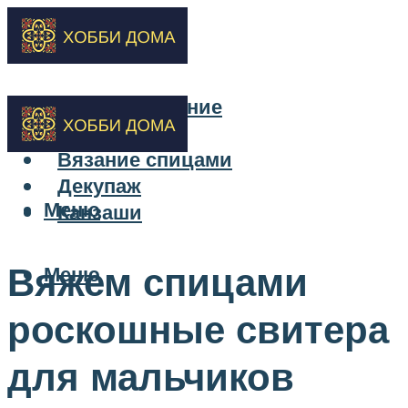
Бисероплетение
Вышивка
Вязание спицами
Декупаж
Меню
Канзаши
Вяжем спицами
Меню
роскошные свитера
для мальчиков