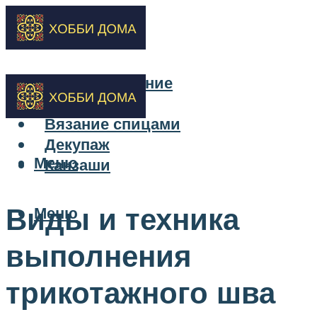
Бисероплетение
Вышивка
Вязание спицами
Декупаж
Меню
Канзаши
Виды и техника
Меню
выполнения
трикотажного шва