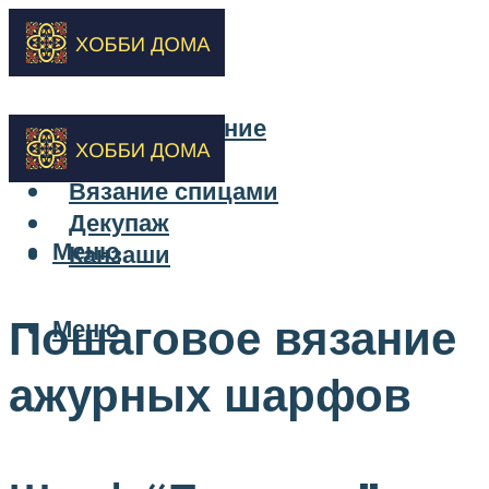
Бисероплетение
Вышивка
Вязание спицами
Декупаж
Меню
Канзаши
Пошаговое вязание
Меню
ажурных шарфов