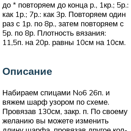
до * повторяем до конца р., 1кр.; 5р.:
как 1р.; 7р.: как 3р. Повторяем один
раз с 1р. по 8р., затем повторяем с
5р. по 8р. Плотность вязания:
11,5п. на 20р. равны 10см на 10см.
Описание
Набираем спицами No6 26п. и
вяжем шарф узором по схеме.
Провязав 130см, закр. п. По своему
желанию вы можете изменить
длину шарфа, провязав другое кол-