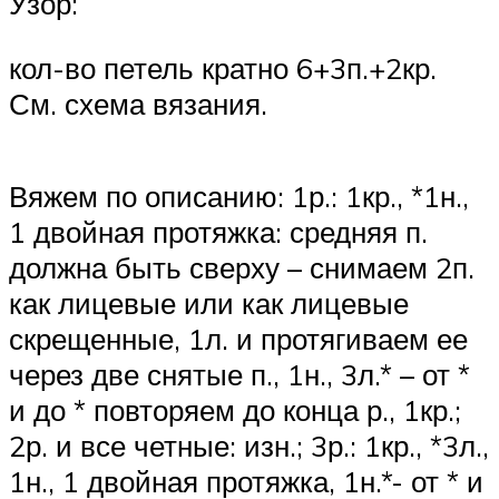
Узор:
кол-во петель кратно 6+3п.+2кр.
См. схема вязания.
Вяжем по описанию: 1р.: 1кр., *1н.,
1 двойная протяжка: средняя п.
должна быть сверху – снимаем 2п.
как лицевые или как лицевые
скрещенные, 1л. и протягиваем ее
через две снятые п., 1н., 3л.* – от *
и до * повторяем до конца р., 1кр.;
2р. и все четные: изн.; 3р.: 1кр., *3л.,
1н., 1 двойная протяжка, 1н.*- от * и