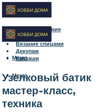
Бисероплетение
Вышивка
Вязание спицами
Декупаж
Меню
Канзаши
Узелковый батик
Меню
мастер-класс,
техника