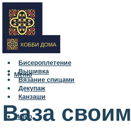
Бисероплетение
Вышивка
Меню
Вязание спицами
Декупаж
Канзаши
Ваза своим
Меню