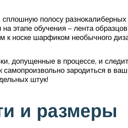
 сплошную полосу разнокалиберных 
 на этапе обучения – лента образцов
ым к носке шарфиком необычного диз
и, допущенные в процессе, и следит
ак самопроизвольно зародиться в ва
дельных штук!
ти и размеры