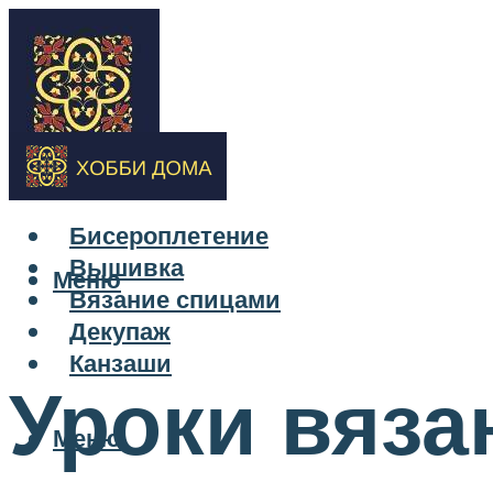
Бисероплетение
Вышивка
Меню
Вязание спицами
Декупаж
Канзаши
Уроки вяза
Меню