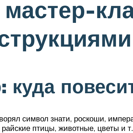
 мастер-кла
нструкциями
: куда повеси
ворял символ знати, роскоши, импер
 райские птицы, животные, цветы и т