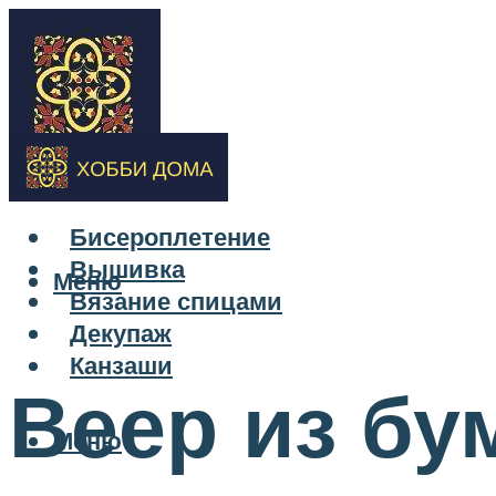
Бисероплетение
Вышивка
Меню
Вязание спицами
Декупаж
Канзаши
Веер из бу
Меню