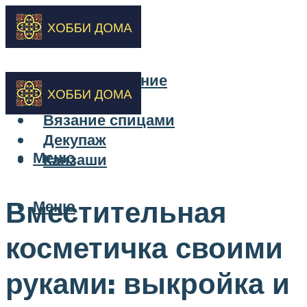
Бисероплетение
Вышивка
Вязание спицами
Декупаж
Меню
Канзаши
Вместительная
Меню
косметичка своими
руками: выкройка и