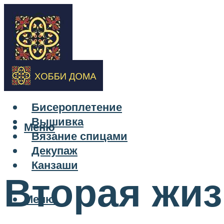
Бисероплетение
Вышивка
Меню
Вязание спицами
Декупаж
Канзаши
Вторая жиз
Меню