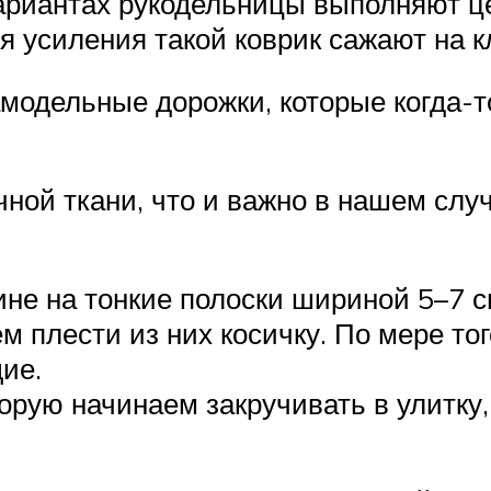
ариантах рукодельницы выполняют ц
ля усиления такой коврик сажают на к
амодельные дорожки, которые когда-
чной ткани, что и важно в нашем сл
не на тонкие полоски шириной 5–7 с
м плести из них косичку. По мере тог
ие.
торую начинаем закручивать в улитку