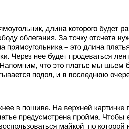
ямоугольник, длина которого будет 
боду облегания. За точку отсчета ну
на прямоугольника – это длина платья
ски. Через нее будет продеваться ле
 Напомним, что это платье мы шьем б
атывается подол, и в последнюю оче
жнее в пошиве. На верхней картинке
платье предусмотрена пройма. Чтобы 
воспользоваться майкой, по которой 