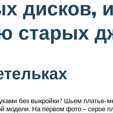
ых дисков, 
ю старых д
етельках
уками без выкройки? Шьем платье-м
й модели. На первом фото – серое пл