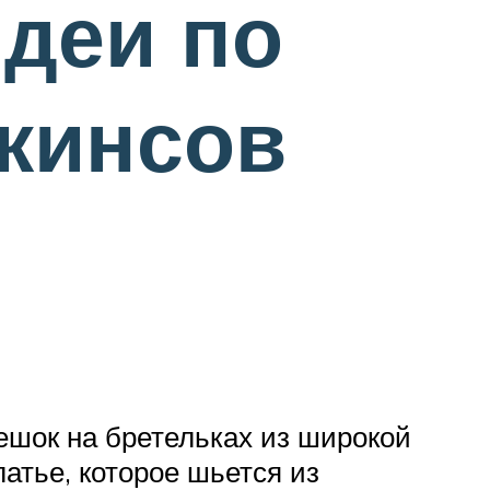
идеи по
жинсов
ешок на бретельках из широкой
атье, которое шьется из