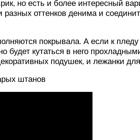
ик, но есть и более интересный вари
и разных оттенков денима и соедини
олняются покрывала. А если к пледу 
но будет кутаться в него прохладны
декоративных подушек, и лежанки дл
арых штанов