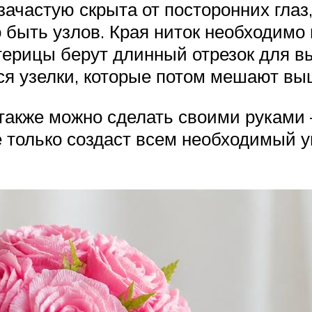
зачастую скрыта от посторонних глаз
но быть узлов. Края ниток необходим
терицы берут длинный отрезок для в
ься узелки, которые потом мешают вы
также можно сделать своими руками 
е только создаст всем необходимый 