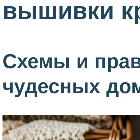
вышивки к
Схемы и пра
чудесных до