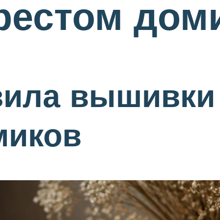
рестом дом
вила вышивки
миков