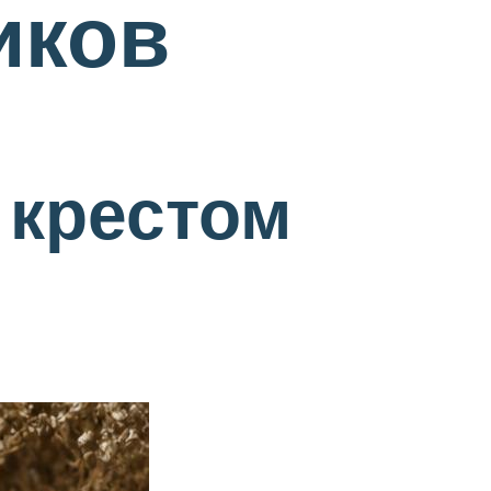
иков
 крестом