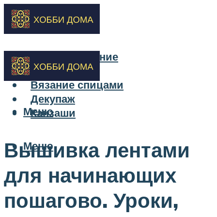
Бисероплетение
Вышивка
Вязание спицами
Декупаж
Меню
Канзаши
Вышивка лентами
Меню
для начинающих
пошагово. Уроки,