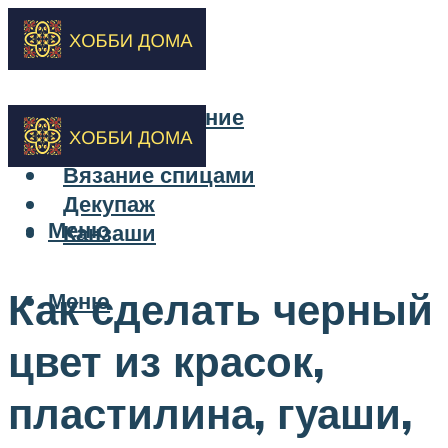
Бисероплетение
Вышивка
Вязание спицами
Декупаж
Меню
Канзаши
Как сделать черный
Меню
цвет из красок,
пластилина, гуаши,