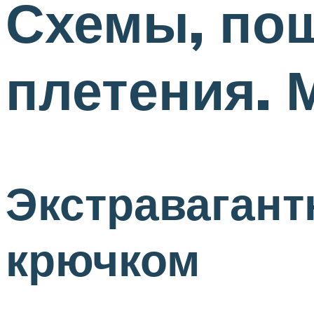
Схемы, пош
плетения. 
Экстравагант
крючком