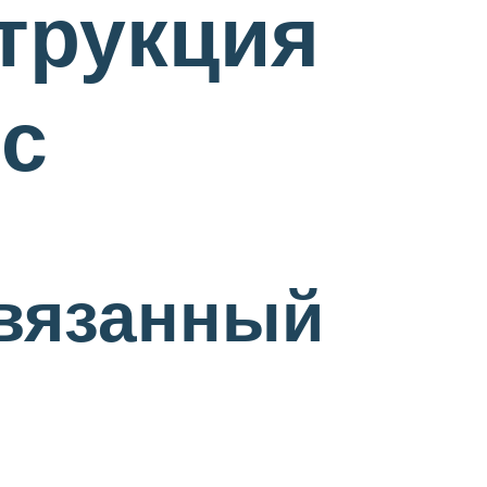
трукция
сс
 вязанный