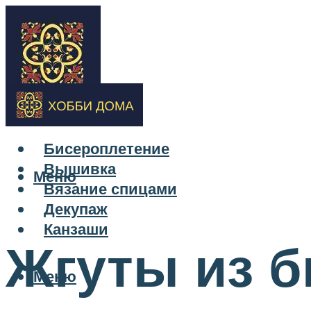
Бисероплетение
Вышивка
Меню
Вязание спицами
Декупаж
Канзаши
Жгуты из б
Меню