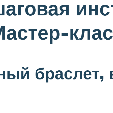
аговая инс
Мастер-кла
ный браслет,