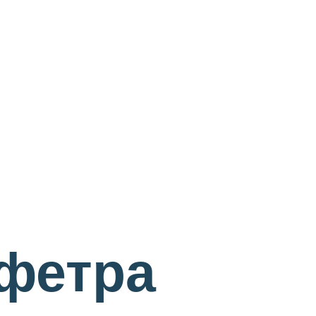
 фетра