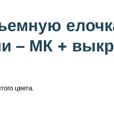
ъемную елочк
и – МК + вык
того цвета.