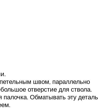
и.
ь петельным швом, параллельно
ебольшое отверстие для ствола.
я палочка. Обматывать эту деталь
еем.