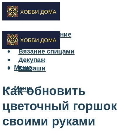
Бисероплетение
Вышивка
Вязание спицами
Декупаж
Меню
Канзаши
Как обновить
Меню
цветочный горшок
своими руками