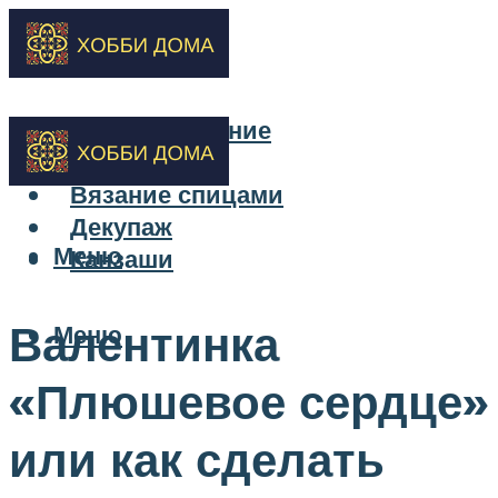
Бисероплетение
Вышивка
Вязание спицами
Декупаж
Меню
Канзаши
Валентинка
Меню
«Плюшевое сердце»
или как сделать