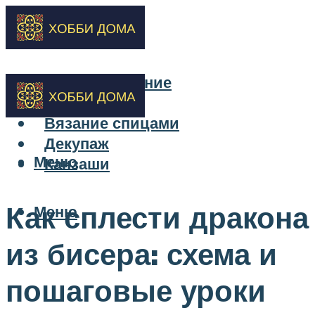
Бисероплетение
Вышивка
Вязание спицами
Декупаж
Меню
Канзаши
Как сплести дракона
Меню
из бисера: схема и
пошаговые уроки