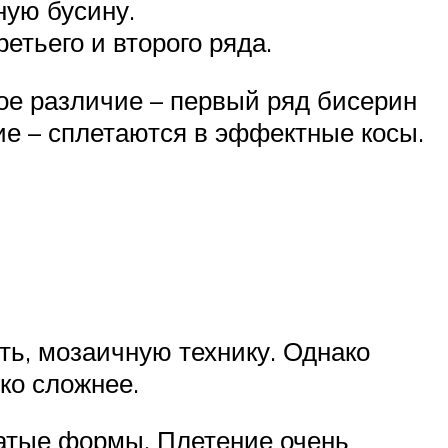
ную бусину.
етьего и второго ряда.
ое различие – первый ряд бисерин
ие – сплетаются в эффектные косы.
ть, мозаичную технику. Однако
ко сложнее.
атые формы. Плетение очень