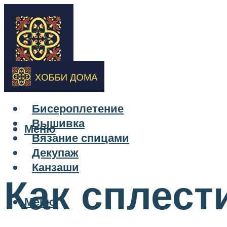
Бисероплетение
Вышивка
Меню
Вязание спицами
Декупаж
Канзаши
Как сплест
Меню