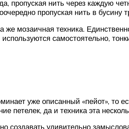
да, пропуская нить через каждую чет
оочередно пропуская нить в бусину тр
та же мозаичная техника. Единственн
ы используются самостоятельно, тонк
минает уже описанный «пейот», то ес
ие петелек, да и техника эта несколь
но создавать удивительно замыслов