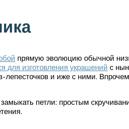
ника
обой
прямую эволюцию обычной низки
ся для изготовления украшений
с нын
-лепесточков и иже с ними. Впроче
 замыкать петли: простым скручиван
етения.