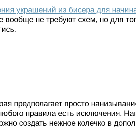
ения украшений из бисера для начи
е вообще не требуют схем, но для то
тись.
орая предполагает просто нанизывани
 любого правила есть исключения. Н
ожно создать нежное колечко в допо