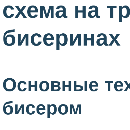
схема на т
бисеринах
Основные тех
бисером