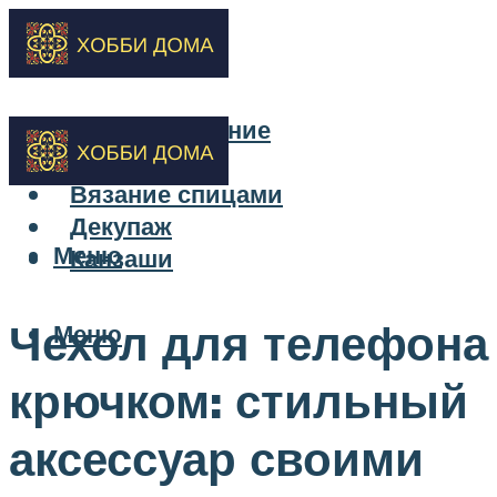
Бисероплетение
Вышивка
Вязание спицами
Декупаж
Меню
Канзаши
Чехол для телефона
Меню
крючком: стильный
аксессуар своими