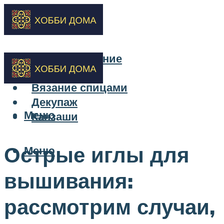
Бисероплетение
Вышивка
Вязание спицами
Декупаж
Меню
Канзаши
Острые иглы для
Меню
вышивания:
рассмотрим случаи,