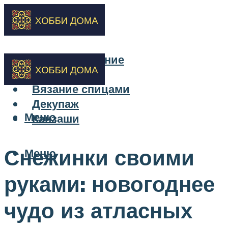
Бисероплетение
Вышивка
Вязание спицами
Декупаж
Меню
Канзаши
Снежинки своими
Меню
руками: новогоднее
чудо из атласных