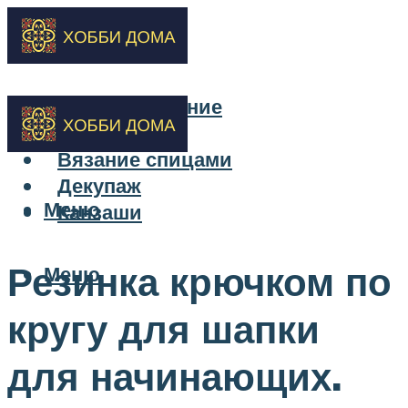
Бисероплетение
Вышивка
Вязание спицами
Декупаж
Меню
Канзаши
Резинка крючком по
Меню
кругу для шапки
для начинающих.