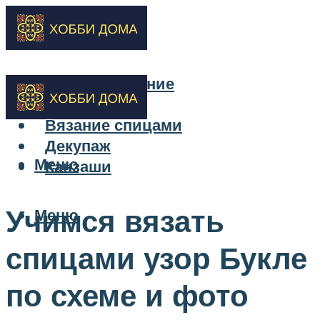
Бисероплетение
Вышивка
Вязание спицами
Декупаж
Меню
Канзаши
Учимся вязать
Меню
спицами узор Букле
по схеме и фото