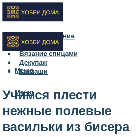
Бисероплетение
Вышивка
Вязание спицами
Декупаж
Меню
Канзаши
Учимся плести
Меню
нежные полевые
васильки из бисера