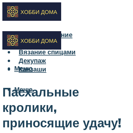
Бисероплетение
Вышивка
Вязание спицами
Декупаж
Меню
Канзаши
Пасхальные
Меню
кролики,
приносящие удачу!