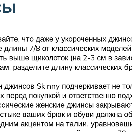
сы
йте, что даже у укороченных джинс
 длины 7/8 от классических моделей.
ь выше щиколоток (на 2-3 см в зави
ам, разделите длину классических бр
жинсов Skinny подчеркивает не тол
 перед покупкой и ответственно под
ссические женские джинсы закрывают
а стыке ваших брюк и обуви должна о
едним акцентом на талии, уравновеш