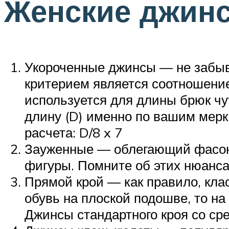
Женские джин
Укороченные джинсы — не забыва
критерием является соотношение
используется для длины брюк чут
длину (D) именно по вашим мерк
расчета: D/8 x 7
Зауженные — облегающий фасон д
фигуры. Помните об этих нюансах
Прямой крой — как правило, кла
обувь на плоской подошве, то н
Джинсы стандартного кроя со ср