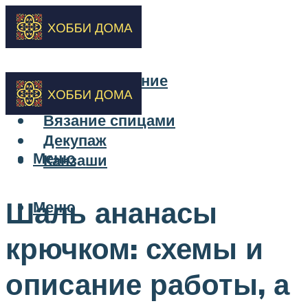
Бисероплетение
Вышивка
Вязание спицами
Декупаж
Меню
Канзаши
Шаль ананасы
Меню
крючком: схемы и
описание работы, а