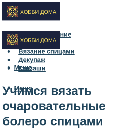
Бисероплетение
Вышивка
Вязание спицами
Декупаж
Меню
Канзаши
Учимся вязать
Меню
очаровательные
болеро спицами