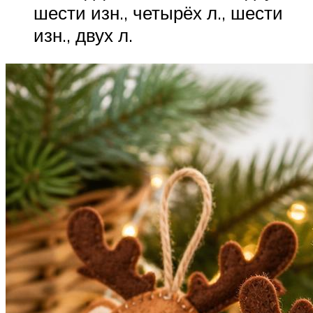
шести изн., четырёх л., шести
изн., двух л.