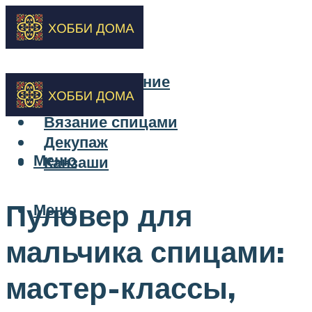
Бисероплетение
Вышивка
Вязание спицами
Декупаж
Меню
Канзаши
Пуловер для
Меню
мальчика спицами:
мастер-классы,